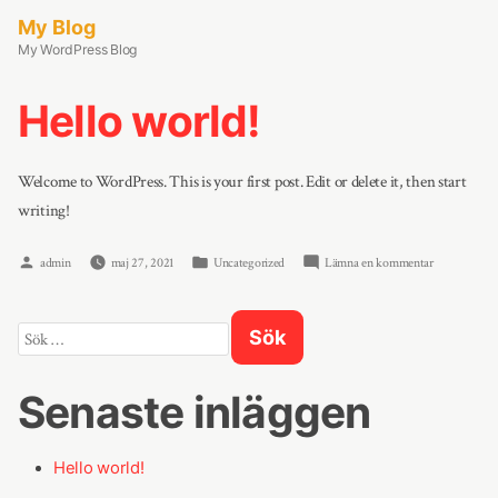
Hoppa
My Blog
till
My WordPress Blog
innehåll
Hello world!
Welcome to WordPress. This is your first post. Edit or delete it, then start
writing!
Publicerat
Publicerad
på
admin
maj 27, 2021
Uncategorized
Lämna en kommentar
av
i
Hello
world!
Sök
efter:
Senaste inläggen
Hello world!